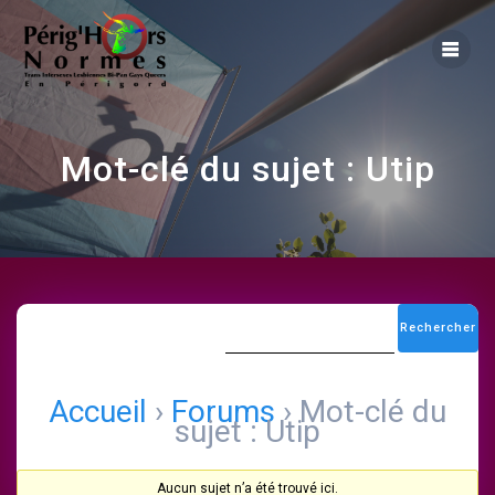
Skip
to
content
Mot-clé du sujet :
Utip
Accueil
›
Forums
›
Mot-clé du
sujet : Utip
Aucun sujet n’a été trouvé ici.