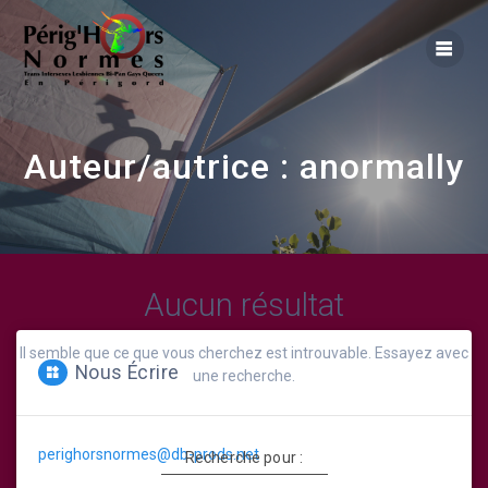
Skip
to
content
Auteur/autrice :
anormally
Aucun résultat
Il semble que ce que vous cherchez est introuvable. Essayez avec
Nous Écrire
une recherche.
perighorsnormes@db-prods.net
Recherche pour :